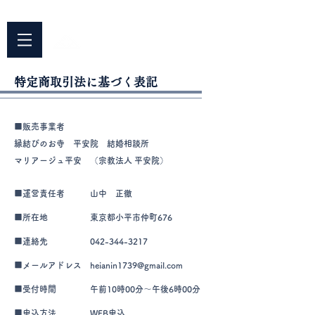
042-344-3217
​〒187-0042 東京都小平市仲町676
平安院
​臨済宗円覚寺派
特定商取引法に基づく表記
■販売事業者
縁結びのお寺 平安院 結婚相談所
マリアージュ平安
（宗教法人 平安院）
■運営責任者
山中 正徹
■所在地
東京都小平市仲町676
■連絡先
042-344-3217
■メールアドレス
heianin1739@gmail.com
■受付時間
午前10時00分～午後6時00分
■申込方法
WEB申込