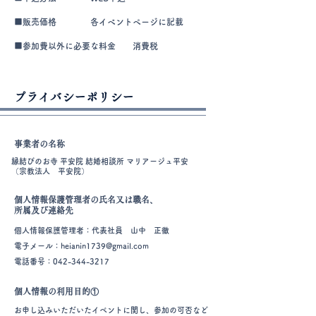
■販売価格
各イベントページに記載
■参加費以外に必要な料金
消費税
プライバシーポリシー
事業者の名称
縁結びのお寺 平安院 結婚相談所 マリアージュ平安
（宗教法人 平安院）
個人情報保護管理者の氏名又は職名、
所属及び連絡先
個人情報保護管理者：代表社員 山中 正徹
電子メール：heianin1739@gmail.com
電話番号：042-344-3217
個人情報の利用目的①
お申し込みいただいたイベントに関し、参加の可否など