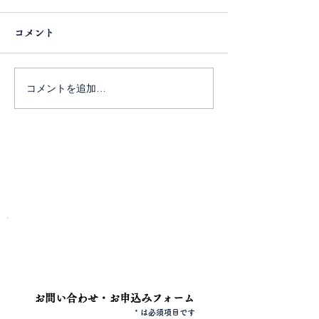
コメント
コメントを追加…
開催直前告知！
お問い合わせ
４月２７日（日
​電話またはフォームよりお問い合わせください。
１０月２６日（日）寺婚イベント ５
♡ 
の男女の婚活パーティー 読経体験＆今話題の【いす坐
電話
042-344-3217
＆句会 お見合
禅】体
お問い合わせ・お申込みフォーム
残りわずか！！
* は必須項目です