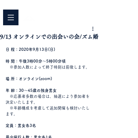
042-344-3217
​〒187-0042 東京都小平市仲町676
平安院
​臨済宗円覚寺派
9/13 オンラインでの出会いの会/ズム婚
日 程：2020年9月13日(日)
時 間：午後3時00分～5時00分頃　
　※参加人数によって終了時刻は前後します。
場 所：オンライン(zoom)
年 齢：30～45歳の独身男女
　※応募者多数の場合は、抽選により参加者を
決定いたします。
　※年齢構成を考慮して追加開催も検討いたし
ます。
定員：男女各3名
最少催行人数：男女各1名