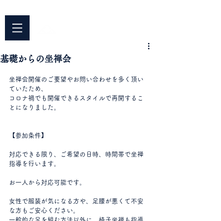
042-344-3217
​〒187-0042 東京都小平市仲町676
平安院
​臨済宗円覚寺派
基礎からの坐禅会
坐禅会開催のご要望やお問い合わせを多く頂い
ていたため、
コロナ禍でも開催できるスタイルで再開するこ
とになりました。
【参加条件】
対応できる限り、ご希望の日時、時間帯で坐禅
指導を行います。
お一人から対応可能です。
女性で服装が気になる方や、足腰が悪くて不安
な方もご安心ください。
一般的な足を組む方法以外に、椅子坐禅も指導