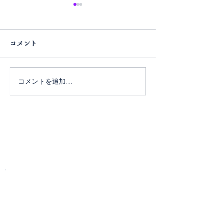
コメント
コメントを追加…
令和８年用御札の販売に
『Atlas Log(
ついて
グ)』に掲載さ
（2025/6/15）
お問い合わせ
​電話またはフォームよりお問い合わせください。
電話
042-344-3217