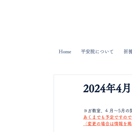
平安院
​臨済宗円覚寺派
Home
平安院について
祈
2024年
ヨガ教室、4 月～5月の
あくまでも予定ですので
（変更の場合は情報を掲