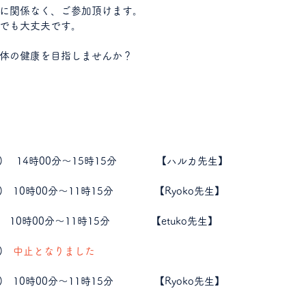
に関係なく、ご参加頂けます。
でも大丈夫です。
体の健康を目指しませんか？
13日(土)　 14時00分～15時15分　
　【ハルカ先生】
月15日(月)　10時00分～11時15分　　　　【Ryoko先生】
)　
10時00分～11時15分　 　  　【etuko先生】 
)  
 中止となりました
)　
10時00分～11時15分　   　　【Ryoko先生】