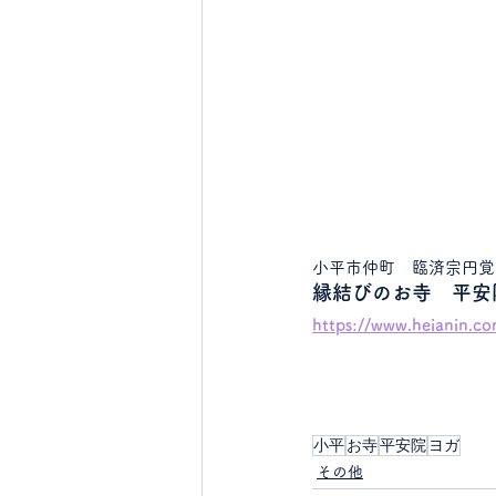
小平市仲町　臨済宗円覚
縁結びのお寺　平安
https://www.heianin.co
小平
お寺
平安院
ヨガ
その他