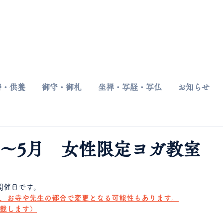
​〒187-0042 東京都小平市仲町676
祷・供養
御守・御札
坐禅・写経・写仏
お知らせ
4月～5月 女性限定ヨガ教室
開催日です。
、お寺や先生の都合で変更となる可能性もあります。
載します）