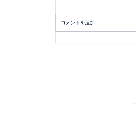
コメントを追加…
日本テレビ『メシドラ～兼近
＆真之介のグルメドライブ』
本堂でのオープニングでした
（2026/5/3）