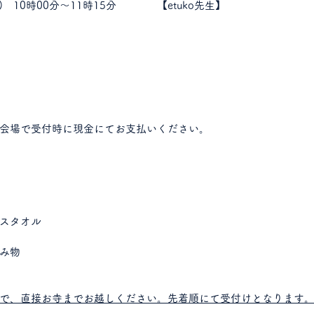
月)　10時00分～11時15分　
　【etuko先生】
会場で受付時に現金にてお支払いください。
スタオル
み物
で、直接お寺までお越しください。先着順にて受付けとなります