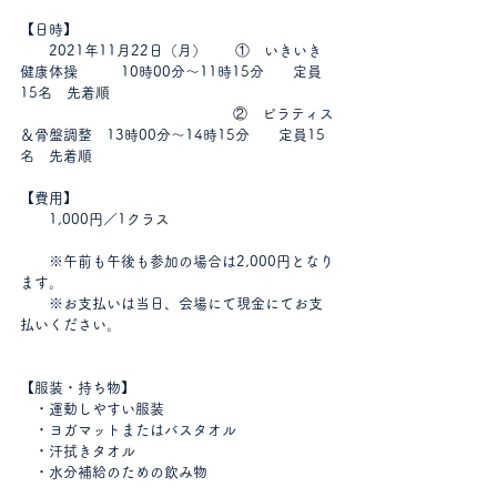
【日時】
　　2021年11月22日（月）　　①　いきいき
健康体操　　　10時00分～11時15分　　定員
15名　先着順
　　    　　　　　　　　　   　  ②　ピラティス
＆骨盤調整　13時00分～14時15分　　定員15
名　先着順
【費用】
　　1,000円／1クラス　
　　※午前も午後も参加の場合は2,000円となり
ます。
　　※お支払いは当日、会場にて現金にてお支
払いください。
【服装・持ち物】
　・運動しやすい服装
　・ヨガマットまたはバスタオル
　・汗拭きタオル
　・水分補給のための飲み物