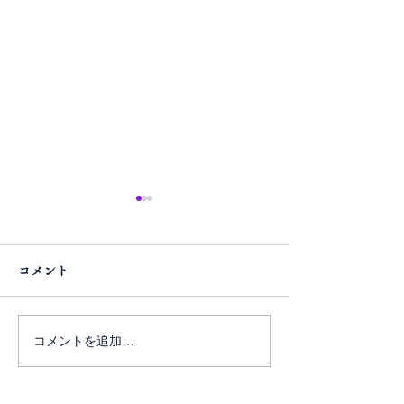
コメント
コメントを追加…
令和８年用御札の販売に
『Atlas Log(
ついて
グ)』に掲載さ