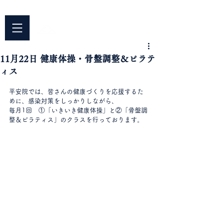
042-344-3217
​〒187-0042 東京都小平市仲町676
平安院
​臨済宗円覚寺派
11月22日 健康体操・骨盤調整＆ピラテ
ィス
平安院では、皆さんの健康づくりを応援するた
めに、感染対策をしっかりしながら、
毎月1回　①「いきいき健康体操」と②「骨盤調
整＆ピラティス」のクラスを行っております。