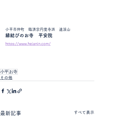
小平市仲町　臨済宗円覚寺派　遠渓山
縁結びのお寺　平安院
https://www.heianin.com/
小平
お寺
その他
すべて表示
最新記事