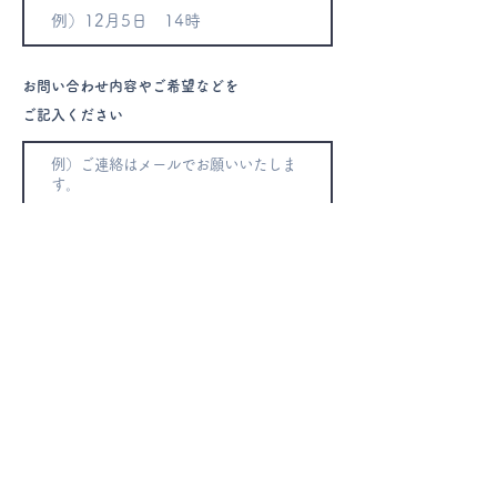
お問い合わせ内容やご希望などを
ご記入ください
【個人情報の取扱について】
事業者の名称
宗教法人 平安院
【個人情報保護管理者の氏名又は職名、所属及び連絡
先】
個人情報保護管理者：代表役員 山中 正徹
電話番号：042-344-3217
【個人情報の利用目的】
お申し込みいただいた内容に関し、必要な事項を連絡
し、また、その他、必要な情報を提供するため