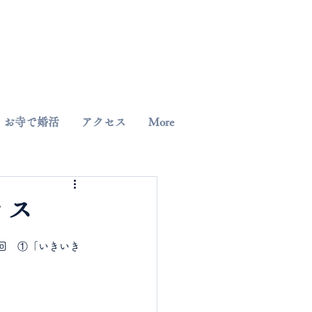
042-344-3217
お寺で婚活
アクセス
More
ィス
回　①「いきいき