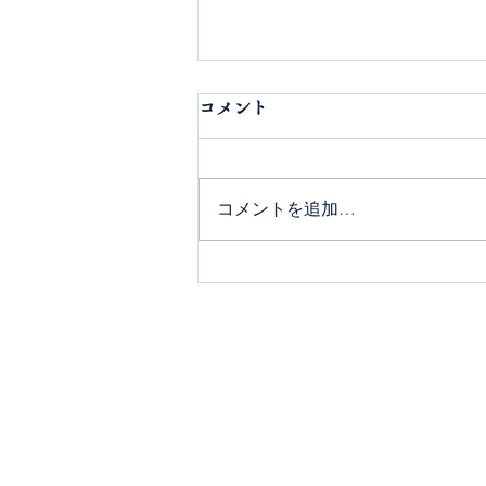
コメント
コメントを追加…
日本テレビ『メシドラ～兼近
＆真之介のグルメドライブ』
本堂でのオープニングでした
（2026/5/3）