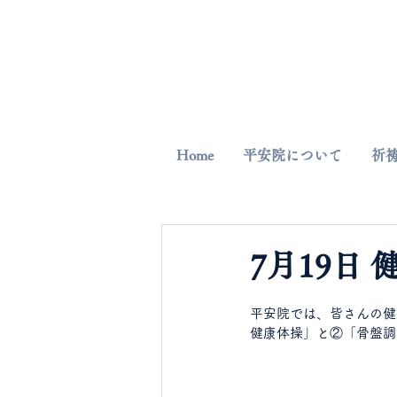
平安院
​臨済宗円覚寺派
Home
平安院について
祈
7月19日
平安院では、皆さんの健
健康体操」と②「骨盤調