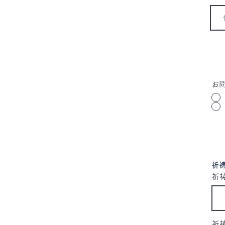
お
祈
祈
祈