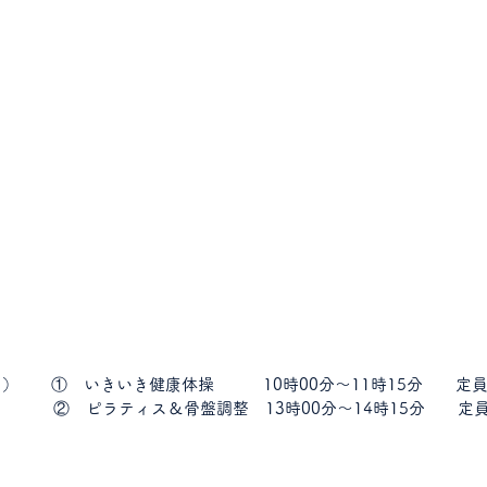
（月）　　①　いきいき健康体操　　　10時00分～11時15分　　定
　　   　②　ピラティス＆骨盤調整　13時00分～14時15分　　定
　