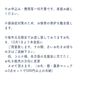
※お申込み・費用等一切不要です。直接お越し
ください。
※感染症対策のため、お焼香の香炉を撤去致し
ます。
※毎年元旦限定でお渡し致しておりますお札
を、12月1日より本堂前に
　ご用意致します。その際、古いお札をお持ち
の方はご返納下さい。
　尚、コロナ禍、各方面の支援金に充てたく、
お札を販売の方向に変更
　させて頂きます。（お札・暦・墓参マニュア
ル3点セットで500円以上の志納）