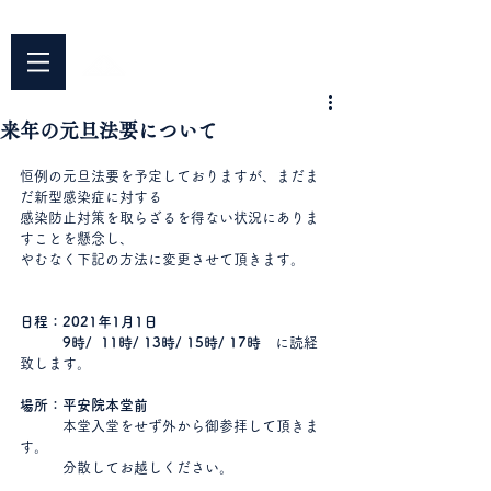
042-344-3217
​〒187-0042 東京都小平市仲町676
平安院
​臨済宗円覚寺派
来年の元旦法要について
恒例の元旦法要を予定しておりますが、まだま
だ新型感染症に対する
感染防止対策を取らざるを得ない状況にありま
すことを懸念し、
やむなく下記の方法に変更させて頂きます。
日程：2021年1月1日
9時/  11時/ 13時/ 15時/ 17時　
に読経
致します。
場所：平安院本堂前
本堂入堂をせず外から御参拝して頂きま
す。
　　　分散してお越しください。