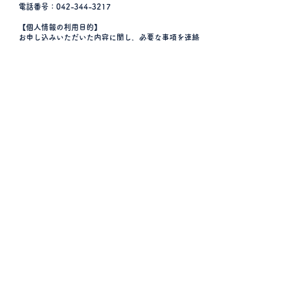
電話番号：042-344-3217
【個人情報の利用目的】
お申し込みいただいた内容に関し、必要な事項を連絡
し、また、その他、必要な情報を提供するため
【個人情報の第三者提供について】
取得した個人情報は法令等による場合を除いて第三者
に提供することはありません。
個人情報の取扱いについて同意される場合は、
以下の「送信する」を押してください。
送信する