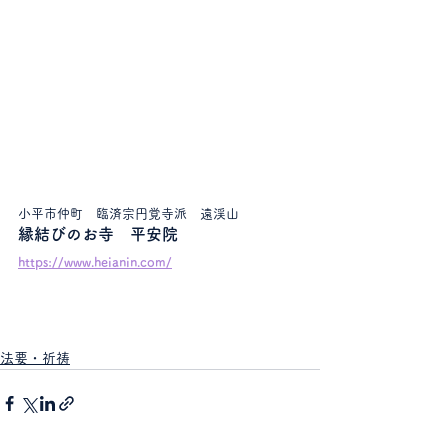
小平市仲町　臨済宗円覚寺派　遠渓山
縁結びのお寺　平安院
https://www.heianin.com/
法要・祈祷