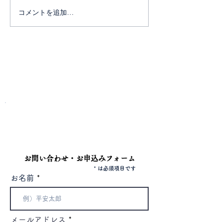
コメントを追加…
2025年秋のお彼岸法要ご
ゴールデンウイ
案内
定 花まつり (
限定)
お問い合わせ
​電話またはフォームよりお問い合わせください。
電話
042-344-3217
お問い合わせ・お申込みフォーム
* は必須項目です
お名前
メールアドレス