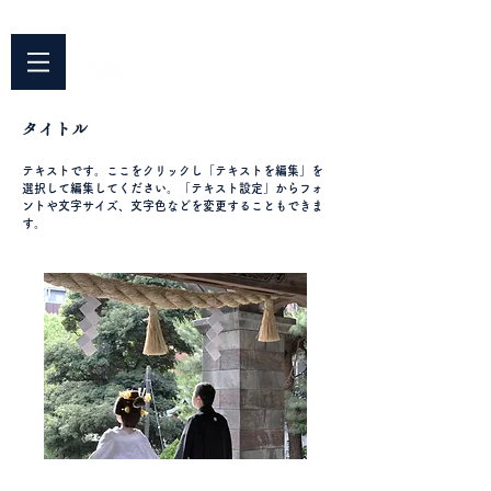
042-344-3217
​〒187-0042 東京都小平市仲町676
平安院
​臨済宗円覚寺派
タイトル
テキストです。ここをクリックし「テキストを編集」を
選択して編集してください。「テキスト設定」からフォ
ントや文字サイズ、文字色などを変更することもできま
す。