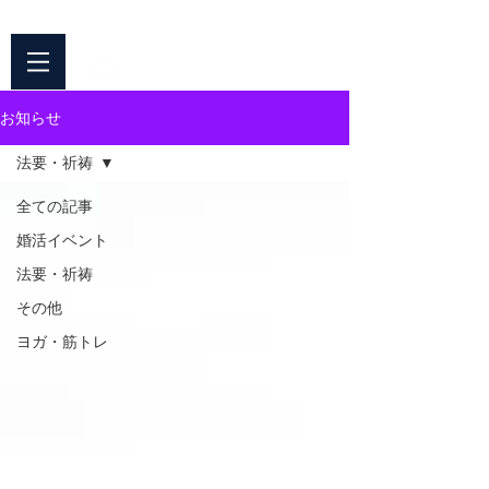
042-344-3217
​〒187-0042 東京都小平市仲町676
平安院
​臨済宗円覚寺派
お知らせ
法要・祈祷
全ての記事
婚活イベント
法要・祈祷
その他
ヨガ・筋トレ