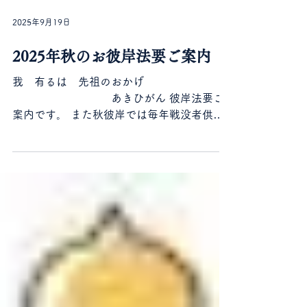
2025年9月19日
2025年秋のお彼岸法要ご案内
我 有るは 先祖のおかげ
あきひがん 彼岸法要ご
案内です。 また秋彼岸では毎年戦没者供養
も同時開催です。戦後８０年。 ご縁の有る
方、無き方もご参加下さい。 （※数量限
定 ご本尊様からのお参り記念菓子付き）
日程：９月２１日（ 日 ）９月２３日（ 火
祝...