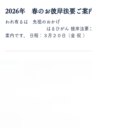
1月19日
2026年 春のお彼岸法要ご案内
われ有るは 先祖のおかげ
はるひがん 彼岸法要ご
案内です。 日程：３月２０日（金 祝 ）
第一部 10時 第二部 16時
場所：平安院 ※ご本尊様がお菓子を
ご用意してお待ちです ※ご都合の良い時間
帯にお越しください ※費用・申し込み等は
一切不要です 【 予約制 ・墓前読経のご案
内】 お墓の前で読経を行う供養も始めま
した 所要時間 約１０分（塔婆含む）
志納金 ５，０００円 小平市仲町
臨済宗円覚寺派 遠渓山 縁結びのお寺 平
安院 https://www.heianin.com/